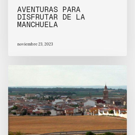
AVENTURAS PARA
DISFRUTAR DE LA
MANCHUELA
noviembre 23, 2023
Qué
hacer
en
Casas
Ibáñez