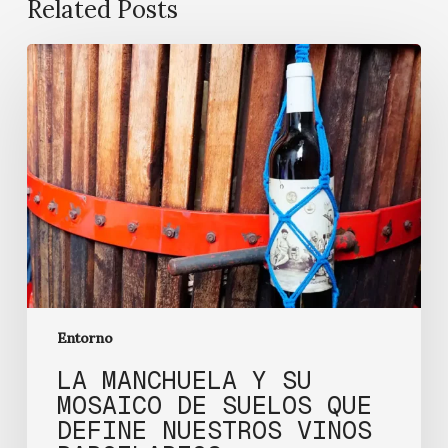
Related Posts
La
Manchuela
y
su
mosaico
de
suelos
que
define
nuestros
vinos
parcelarios
Entorno
LA MANCHUELA Y SU
MOSAICO DE SUELOS QUE
DEFINE NUESTROS VINOS