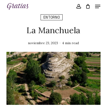
Skip
Menu
Menu
to
account
main
content
ENTORNO
La Manchuela
noviembre 23, 2023
4 min read